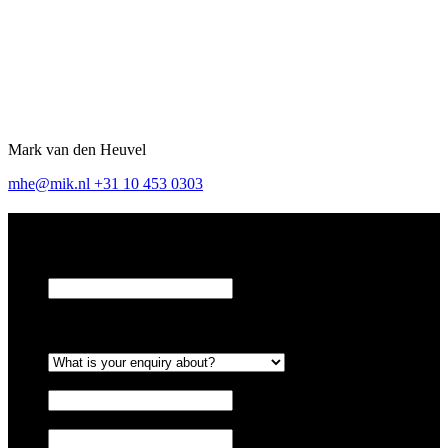
Mark van den Heuvel
mhe@mik.nl
+31 10 453 0303
Leave us a message
URL
This field is for validation purposes and should be left
unchanged.
What is your enquiry about?
*
Full name
*
Company name