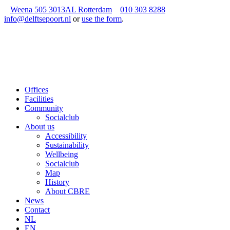
Weena 505 3013AL Rotterdam
010 303 8288
info@delftsepoort.nl
or
use the form
.
Offices
Facilities
Community
Socialclub
About us
Accessibility
Sustainability
Wellbeing
Socialclub
Map
History
About CBRE
News
Contact
NL
EN