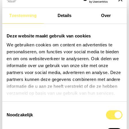
inspiring, and exciting events!
Keep an eye on this page and the Elevate Office app for a list of all
Toestemming
Details
Over
the cozy, fun, and unique events happening this year. For events
marked with a *, you’ll need to register to secure your spot.
Don’t miss out!
Deze website maakt gebruik van cookies
These events are free and only open to people working in Delftse Poort.
We gebruiken cookies om content en advertenties te
personaliseren, om functies voor social media te bieden
Check out our Events
More about Socialclub
en om ons websiteverkeer te analyseren. Ook delen we
Sign up for our newsletter
informatie over uw gebruik van onze site met onze
partners voor social media, adverteren en analyse. Deze
partners kunnen deze gegevens combineren met andere
informatie die u aan ze heeft verstrekt of die ze hebben
verzameld op basis van uw gebruik van hun services.
Tour Delftse
Toestemmingsselectie
Noodzakelijk
Poort*
Every second