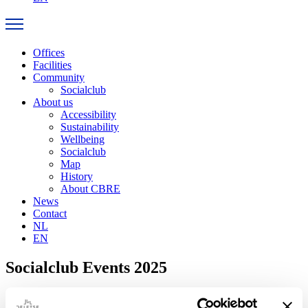
Offices
Facilities
Community
Socialclub
About us
Accessibility
Sustainability
Wellbeing
Socialclub
Map
History
About CBRE
News
Contact
NL
EN
Socialclub Events 2025
We’re busy putting together an amazing calendar full of fun,