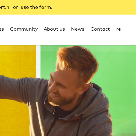
rt.nl
or
use the form
.
es
Community
About us
News
Contact
NL