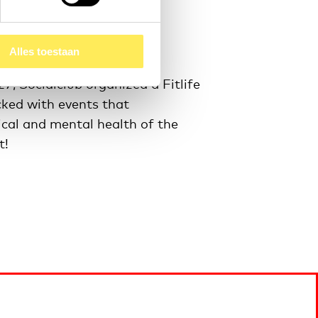
Alles toestaan
, Socialclub organized a Fitlife
cked with events that
ical and mental health of the
t!