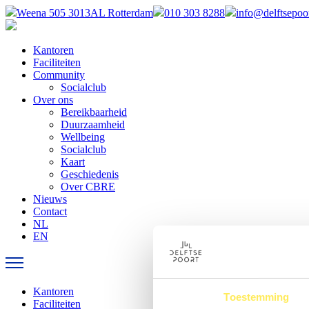
Weena 505 3013AL Rotterdam
010 303 8288
info@delftsepoor
Kantoren
Faciliteiten
Community
Socialclub
Over ons
Bereikbaarheid
Duurzaamheid
Wellbeing
Socialclub
Kaart
Geschiedenis
Over CBRE
Nieuws
Contact
NL
EN
Kantoren
Toestemming
Faciliteiten