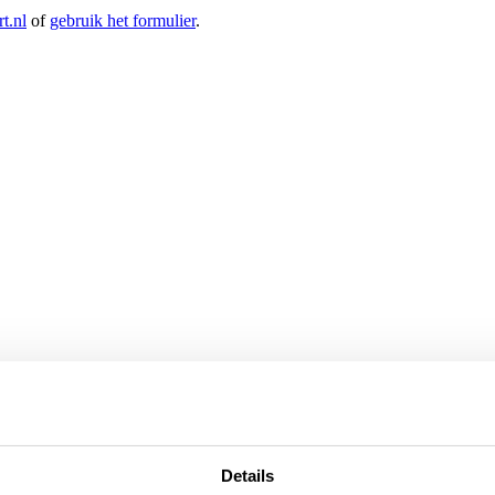
t.nl
of
gebruik het formulier
.
Details