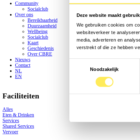
Community
Socialclub
Over ons
Deze website maakt gebruik
Bereikbaarheid
We gebruiken cookies om cont
Duurzaamheid
Wellbeing
websiteverkeer te analyseren
Socialclub
media, adverteren en analys
Kaart
verstrekt of die ze hebben v
Geschiedenis
Over CBRE
Nieuws
Toestemmingsselectie
Contact
Noodzakelijk
NL
EN
Faciliteiten
Alles
Eten & Drinken
Services
Shared Services
Vervoer